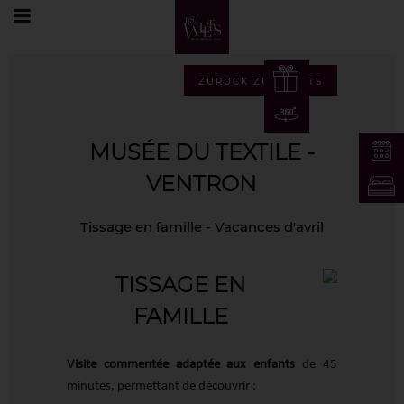
Home
Freizeit
Events
Musée du textile - Ventron
ZURÜCK ZU EVENTS
MUSÉE DU TEXTILE -
VENTRON
Tissage en famille - Vacances d'avril
DE
FR
TISSAGE EN
EN
FAMILLE
DE
Visite commentée adaptée aux enfants
de 45
minutes, permettant de découvrir :