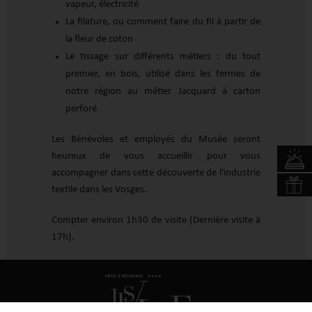
vapeur, électricité
La filature, ou comment faire du fil à partir de
la fleur de coton
Le tissage sur différents métiers : du tout
premier, en bois, utilisé dans les fermes de
notre région au métier Jacquard à carton
perforé
Les Bénévoles et employés du Musée seront
heureux de vous accueillir pour vous
accompagner dans cette découverte de l'industrie
textile dans les Vosges.
Compter environ 1h30 de visite (Dernière visite à
17h).