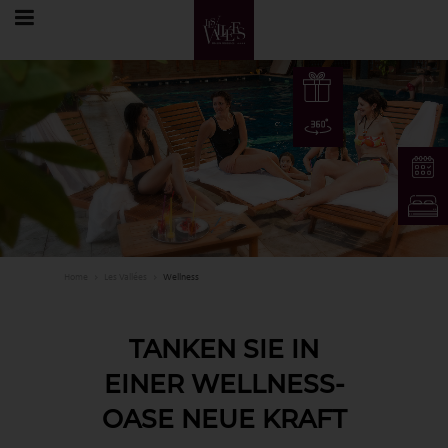
DE
Home
Les Vallées
Wellness
FR
EN
TANKEN SIE IN
DE
EINER WELLNESS-
OASE NEUE KRAFT