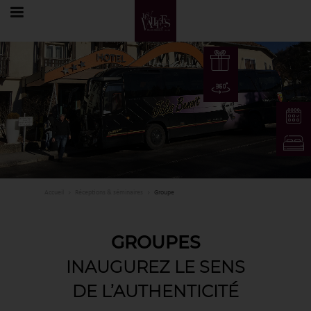
FR
Accueil
Réceptions & séminaires
Groupe
FR
EN
GROUPES
DE
INAUGUREZ LE SENS
DE L’AUTHENTICITÉ